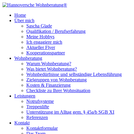
Home
Über mich
Sascha Glade
Qualifikation / Berufserfahrung
Meine Hobbys
Ich engagiere mich
Aktueller Flyer
Kooperationspartner
Wohnberatung
Warum Wohnberatung?
Was bietet Wohnberatung?
Wohnbedürfnisse und selbständige Lebensführung
Zielgruppen von Wohnberatung
Kosten & Finanzierung
Checkliste zu Ihrer Wohnsituation
Leistungen
Notrufsysteme
Treppenlifte
Unterstützung im Alltag gem. § 45a/b SGB XI
Referenzen
Kontakt
Kontaktformular
Das Team