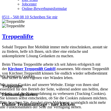
Jobcenter
Online-Bewerbungsformular
0511 - 568 08 10
Schreiben Sie mir
Treppenlifte
Sobald Treppen Ihre Mobilität immer mehr einschränken, anstatt sie
zu fördern, helfe ich Ihnen, sich über eine einfache und
unkomplizierte Lösung Gedanken zu machen.
Beim Thema Treppenlifte arbeite ich seit Jahren erfolgreich mit
der
Kirchner Treppenlift GmbH
zusammen. Mit einem Treppenlift
von Kirchner Treppenlift können Sie endlich wieder selbstbestimmt
Wir benutzen Cookies
und sicher in den eigenen vier Wänden leben.
Wir nutzen Cookies auf unserer Website. Einige von ihnen sind
Treppenlifte
essenziell für den Betrieb der Seite, während andere uns helfen, diese
Website und die Nutzererfahrung zu verbessern (Tracking Cookies).
Einbaumöglichkeiten
Sie können selbst entscheiden, ob Sie die Cookies zulassen möchten.
Bitte beachten Sie, dass bei einer Ablehnung womöglich nicht mehr
Online Terminanfrage - hier klicken
alle Funktionalitäten der Seite zur Verfügung stehen.