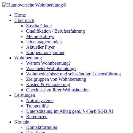
Home
Über mich
Sascha Glade
Qualifikation / Berufserfahrung
Meine Hobbys
Ich engagiere mich
Aktueller Flyer
Kooperationspartner
Wohnberatung
Warum Wohnberatung?
Was bietet Wohnberatung?
Wohnbedürfnisse und selbständige Lebensführung
Zielgruppen von Wohnberatung
Kosten & Finanzierung
Checkliste zu Ihrer Wohnsituation
Leistungen
Notrufsysteme
Treppenlifte
Unterstützung im Alltag gem. § 45a/b SGB XI
Referenzen
Kontakt
Kontaktformular
Das Team