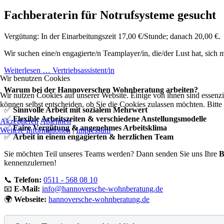
Fachberaterin für Notrufsysteme gesucht
Vergütung: In der Einarbeitungszeit 17,00 €/Stunde; danach 20,00 €.
Wir suchen eine/n engagierte/n Teamplayer/in, die/der Lust hat, sich
Weiterlesen … Vertriebsassistent/in
Wir benutzen Cookies
Warum bei der Hannoverschen Wohnberatung arbeiten?
Wir nutzen Cookies auf unserer Website. Einige von ihnen sind essenzi
können selbst entscheiden, ob Sie die Cookies zulassen möchten. Bitte
✅
Sinnvolle Arbeit mit sozialem Mehrwert
✅
Flexible Arbeitszeiten & verschiedene Anstellungsmodelle
Akzeptieren
Ablehnen
✅
Faire Vergütung & angenehmes Arbeitsklima
Weitere Informationen
|
Impressum
✅
Arbeit in einem engagierten & herzlichen Team
Sie möchten Teil unseres Teams werden? Dann senden Sie uns Ihre
B
kennenzulernen!
📞
Telefon:
0511 - 568 08 10
📧
E-Mail:
info@hannoversche-wohnberatung.de
🌍
Webseite:
hannoversche-wohnberatung.de